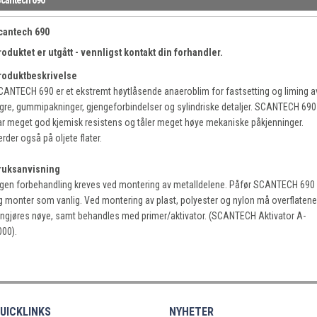
cantech 690
roduktet er utgått - vennligst kontakt din forhandler.
roduktbeskrivelse
CANTECH 690 er et ekstremt høytlåsende anaeroblim for fastsetting og liming a
agre, gummipakninger, gjengeforbindelser og sylindriske detaljer. SCANTECH 690
ar meget god kjemisk resistens og tåler meget høye mekaniske påkjenninger.
rder også på oljete flater.
ruksanvisning
ngen forbehandling kreves ved montering av metalldelene. Påfør SCANTECH 690
g monter som vanlig. Ved montering av plast, polyester og nylon må overflatene
engjøres nøye, samt behandles med primer/aktivator. (SCANTECH Aktivator A-
000).
UICKLINKS
NYHETER