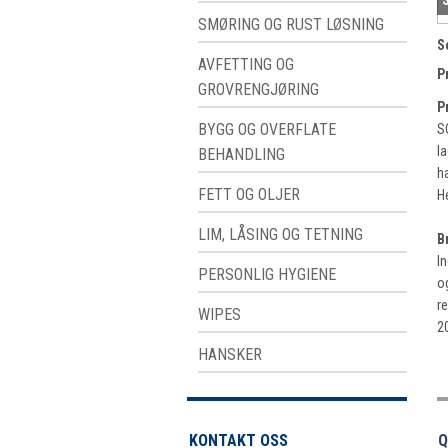
SMØRING OG RUST LØSNING
S
AVFETTING OG
P
GROVRENGJØRING
P
BYGG OG OVERFLATE
S
l
BEHANDLING
h
FETT OG OLJER
He
LIM, LÅSING OG TETNING
B
I
PERSONLIG HYGIENE
o
r
WIPES
2
HANSKER
KONTAKT OSS
Q