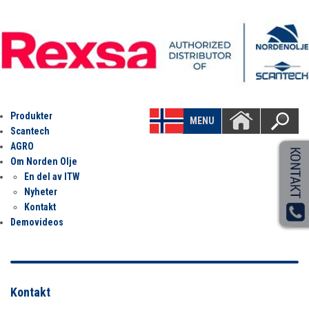
Produkter
MENU
Scantech
AGRO
Om Norden Olje
En del av ITW
Nyheter
Kontakt
Demovideos
Kontakt