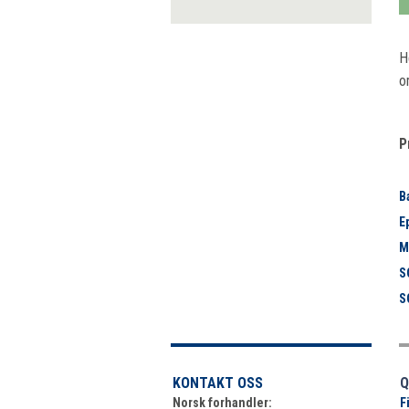
H
o
P
B
E
M
S
S
KONTAKT OSS
Q
Norsk forhandler:
F