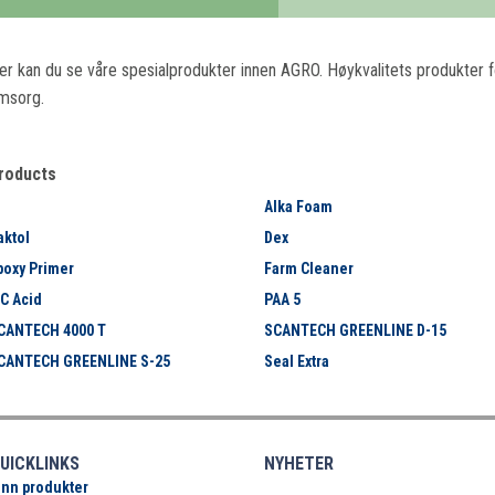
er kan du se våre spesialprodukter innen AGRO. Høykvalitets produkter f
msorg.
roducts
Alka Foam
aktol
Dex
poxy Primer
Farm Cleaner
C Acid
PAA 5
CANTECH 4000 T
SCANTECH GREENLINE D-15
CANTECH GREENLINE S-25
Seal Extra
UICKLINKS
NYHETER
inn produkter