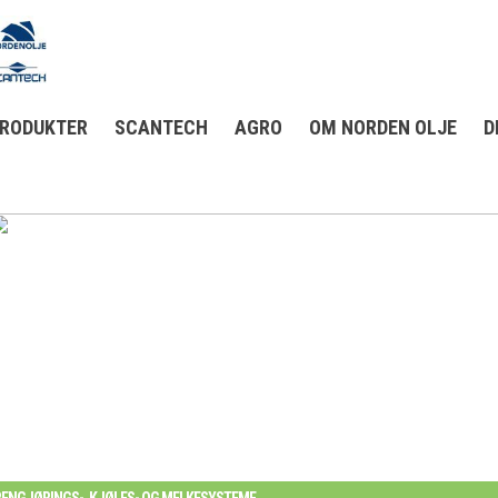
RODUKTER
SCANTECH
AGRO
OM NORDEN OLJE
D
RENGJØRINGS-, KJØLES- OG MELKESYSTEME