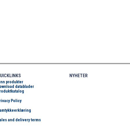
UICKLINKS
NYHETER
inn produkter
ownload datablader
roduktkatalog
rivacy Policy
amtykkeerklæring
ales and delivery terms