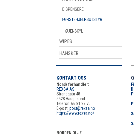
DISPENSERE
FØRSTEHJELPSUTSTYR
ØJENSKYL
WIPES
HANSKER
KONTAKT OSS
Q
Norsk forhandler:
F
REXSA AS
D
Strandgata 48
P
5528 Haugesund
Telefon: 66 81 39 70
P
E-post:
post@rexsa.no
https://www.rexsa.no/
S
S
NORDEN OLJE