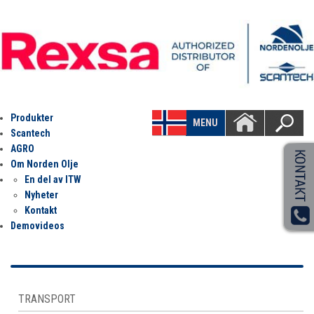
Produkter
MENU
Scantech
AGRO
Om Norden Olje
En del av ITW
Nyheter
Kontakt
Demovideos
TRANSPORT