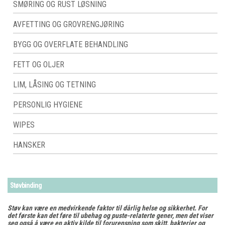
SMØRING OG RUST LØSNING
AVFETTING OG GROVRENGJØRING
BYGG OG OVERFLATE BEHANDLING
FETT OG OLJER
LIM, LÅSING OG TETNING
PERSONLIG HYGIENE
WIPES
HANSKER
Støvbinding
Støv kan være en medvirkende faktor til dårlig helse og sikkerhet. For
det første kan det føre til ubehag og puste-relaterte gener, men det viser
seg også å være en aktiv kilde til forurensning som skitt, bakterier og