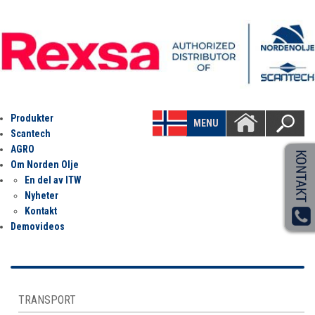
Produkter
MENU
Scantech
AGRO
Om Norden Olje
En del av ITW
Nyheter
Kontakt
Demovideos
TRANSPORT