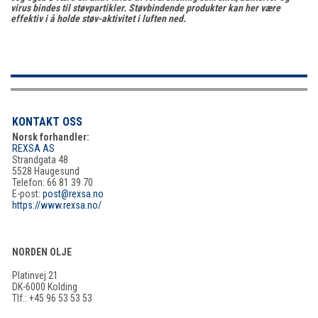
virus bindes til støvpartikler. Støvbindende produkter kan her være
effektiv i å holde støv-aktivitet i luften ned.
KONTAKT OSS
Norsk forhandler:
REXSA AS
Strandgata 48
5528 Haugesund
Telefon: 66 81 39 70
E-post:
post@rexsa.no
https://www.rexsa.no/
NORDEN OLJE
Platinvej 21
DK-6000 Kolding
Tlf.: +45 96 53 53 53